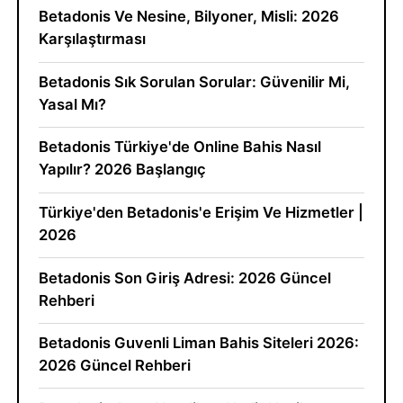
Betadonis Ve Nesine, Bilyoner, Misli: 2026
Karşılaştırması
Betadonis Sık Sorulan Sorular: Güvenilir Mi,
Yasal Mı?
Betadonis Türkiye'de Online Bahis Nasıl
Yapılır? 2026 Başlangıç
Türkiye'den Betadonis'e Erişim Ve Hizmetler |
2026
Betadonis Son Giriş Adresi: 2026 Güncel
Rehberi
Betadonis Guvenli Liman Bahis Siteleri 2026:
2026 Güncel Rehberi