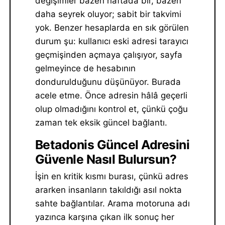
değişimler bazen haftada bir, bazen
daha seyrek oluyor; sabit bir takvimi
yok. Benzer hesaplarda en sık görülen
durum şu: kullanıcı eski adresi tarayıcı
geçmişinden açmaya çalışıyor, sayfa
gelmeyince de hesabının
dondurulduğunu düşünüyor. Burada
acele etme. Önce adresin hâlâ geçerli
olup olmadığını kontrol et, çünkü çoğu
zaman tek eksik güncel bağlantı.
Betadonis Güncel Adresini
Güvenle Nasıl Bulursun?
İşin en kritik kısmı burası, çünkü adres
ararken insanların takıldığı asıl nokta
sahte bağlantılar. Arama motoruna adı
yazınca karşına çıkan ilk sonuç her