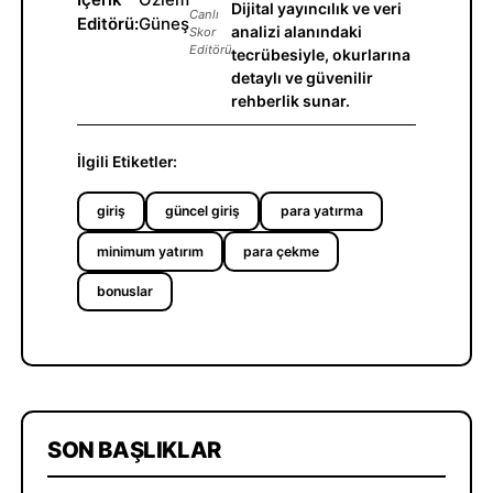
Dijital yayıncılık ve veri
Canlı
Editörü:
Güneş
analizi alanındaki
Skor
Editörü
tecrübesiyle, okurlarına
detaylı ve güvenilir
rehberlik sunar.
İlgili Etiketler:
giriş
güncel giriş
para yatırma
minimum yatırım
para çekme
bonuslar
SON BAŞLIKLAR