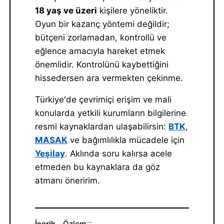
18 yaş ve üzeri
kişilere yöneliktir.
Oyun bir kazanç yöntemi değildir;
bütçeni zorlamadan, kontrollü ve
eğlence amacıyla hareket etmek
önemlidir. Kontrolünü kaybettiğini
hissedersen ara vermekten çekinme.
Türkiye'de çevrimiçi erişim ve mali
konularda yetkili kurumların bilgilerine
resmi kaynaklardan ulaşabilirsin:
BTK
,
MASAK
ve bağımlılıkla mücadele için
Yeşilay
. Aklında soru kalırsa acele
etmeden bu kaynaklara da göz
atmanı öneririm.
İçerik
Özlem
—