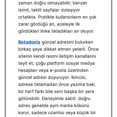
zaman doğru olmayabilir; benzer
isimli, taklit sayfalar dolaşıyor
ortalıkta. Pratikte kullanıcıların en çok
zarar gördüğü an, aceleyle ilk
gördükleri linke tıkladıkları an oluyor.
Betadonis
güncel adresini bulurken
birkaç şeye dikkat etmen yeterli. Önce
sitenin kendi resmi iletişim kanallarını
teyit et; çoğu platform sosyal medya
hesapları veya e-posta üzerinden
güncel adresi duyuruyor. İkincisi,
adrese tıklamadan önce yazıma bak;
bir harf farkı bile seni başka bir yere
götürebilir. Deneyimle sabit: doğru
adres genelde aynı marka kökünü
korur, sadece uzantısı veya küçük bir