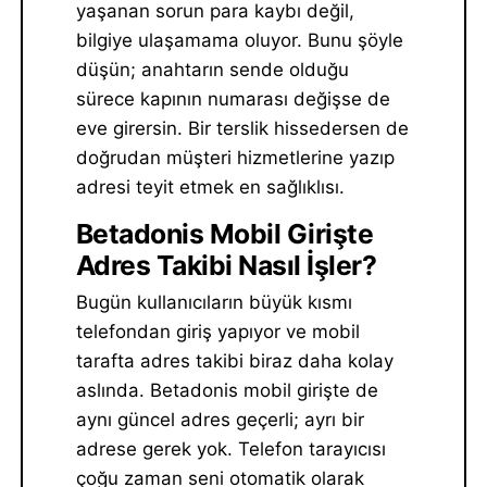
yaşanan sorun para kaybı değil,
bilgiye ulaşamama oluyor. Bunu şöyle
düşün; anahtarın sende olduğu
sürece kapının numarası değişse de
eve girersin. Bir terslik hissedersen de
doğrudan müşteri hizmetlerine yazıp
adresi teyit etmek en sağlıklısı.
Betadonis Mobil Girişte
Adres Takibi Nasıl İşler?
Bugün kullanıcıların büyük kısmı
telefondan giriş yapıyor ve mobil
tarafta adres takibi biraz daha kolay
aslında. Betadonis mobil girişte de
aynı güncel adres geçerli; ayrı bir
adrese gerek yok. Telefon tarayıcısı
çoğu zaman seni otomatik olarak