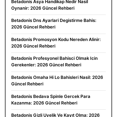
Betadonis Asya Handikap Nedir Nasil
Oynanir: 2026 Güncel Rehberi
Betadonis Dns Ayarlari Degistirme Bahis:
2026 Güncel Rehberi
Betadonis Promosyon Kodu Nereden Alinir:
2026 Güncel Rehberi
Betadonis Profesyonel Bahisci Olmak Icin
Gerekenler: 2026 Güncel Rehberi
Betadonis Omaha Hi Lo Bahisleri Nasil: 2026
Güncel Rehberi
Betadonis Bedava Spinle Gercek Para
Kazanma: 2026 Güncel Rehberi
Betadonis Gizli Uyelik Ve Kayıt Olma: 2026