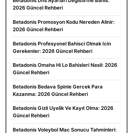
Betadonis Dns Ayarlari Degistirme Bahis:
2026 Güncel Rehberi
Betadonis Promosyon Kodu Nereden Alinir:
2026 Güncel Rehberi
Betadonis Profesyonel Bahisci Olmak Icin
Gerekenler: 2026 Güncel Rehberi
Betadonis Omaha Hi Lo Bahisleri Nasil: 2026
Güncel Rehberi
Betadonis Bedava Spinle Gercek Para
Kazanma: 2026 Güncel Rehberi
Betadonis Gizli Uyelik Ve Kayıt Olma: 2026
Güncel Rehberi
Betadonis Voleybol Mac Sonucu Tahminleri: