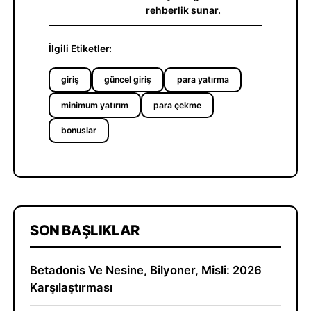
rehberlik sunar.
İlgili Etiketler:
giriş
güncel giriş
para yatırma
minimum yatırım
para çekme
bonuslar
SON BAŞLIKLAR
Betadonis Ve Nesine, Bilyoner, Misli: 2026
Karşılaştırması