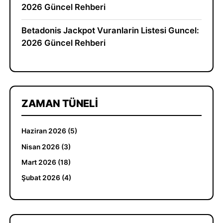
2026 Güncel Rehberi
Betadonis Jackpot Vuranlarin Listesi Guncel:
2026 Güncel Rehberi
ZAMAN TÜNELI
Haziran 2026 (5)
Nisan 2026 (3)
Mart 2026 (18)
Şubat 2026 (4)